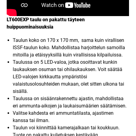
LT600EXP taulu on pakattu täyteen
huippuominaisuuksia
Taulun koko on 170 x 170 mm, sama kuin virallisen
ISSF-taulun koko. Mahdollistaa harjoittelun samoilla
mitoilla ja etäisyyksillä kuin virallisissa kilpailuissa.
Taulussa on 5 LED-valoa, jotka osoittavat kunkin
laukauksen osuman tai ohilaukauksen. Voit säätää
LED-valojen kirkkautta ympäristösi
valaistusolosuhteiden mukaan, olet sitten ulkona tai
sisällä.
Taulussa on sisäänrakennettu ajastin, mahdollistaa
eri ammunta-aikojen ja laukaisumäärien säätämisen.
Valitse kahdesta eri ammuntatilasta, ajastimen
kanssa tai ilman.
Taulun voi kiinnittää kamerajalkaan tai koukkuun.
Tuote on pakattu kuljetuksen kestävään