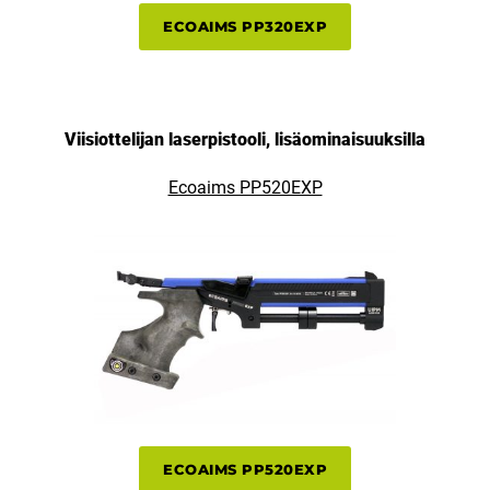
ECOAIMS PP320EXP
Viisiottelijan laserpistooli, lisäominaisuuksilla
Ecoaims PP520EXP
ECOAIMS PP520EXP