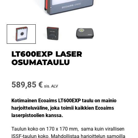
LT600EXP LASER
OSUMATAULU
589,85
€
sis. ALV
Kotimainen Ecoaims LT600EXP taulu on mainio
harjoitteluväline, joka toimii kaikkien Ecoaims
laserpistoolien kanssa.
Taulun koko on 170 x 170 mm, sama kuin virallisen
ISSF-taulun koko. Mahdollistaa harjoittelun samoilla