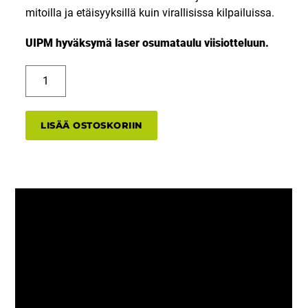
mitoilla ja etäisyyksillä kuin virallisissa kilpailuissa.
UIPM hyväksymä laser osumataulu viisiotteluun.
LT600EXP
Laser
osumataulu
määrä
LISÄÄ OSTOSKORIIN