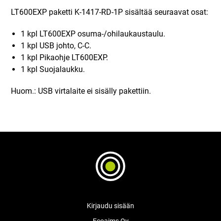
LT600EXP paketti K-1417-RD-1P sisältää seuraavat osat:
1 kpl LT600EXP osuma-/ohilaukaustaulu.
1 kpl USB johto, C-C.
1 kpl Pikaohje LT600EXP.
1 kpl Suojalaukku.
Huom.: USB virtalaite ei sisälly pakettiin.
Kirjaudu sisään
Ecoaims Oy