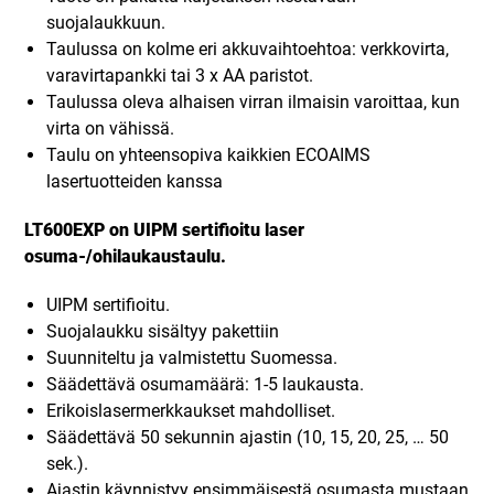
suojalaukkuun.
Taulussa on kolme eri akkuvaihtoehtoa: verkkovirta,
varavirtapankki tai 3 x AA paristot.
Taulussa oleva alhaisen virran ilmaisin varoittaa, kun
virta on vähissä.
Taulu on yhteensopiva kaikkien ECOAIMS
lasertuotteiden kanssa
LT600EXP on UIPM sertifioitu laser
osuma-/ohilaukaustaulu.
UIPM sertifioitu.
Suojalaukku sisältyy pakettiin
Suunniteltu ja valmistettu Suomessa.
Säädettävä osumamäärä: 1-5 laukausta.
Erikoislasermerkkaukset mahdolliset.
Säädettävä 50 sekunnin ajastin (10, 15, 20, 25, … 50
sek.).
Ajastin käynnistyy ensimmäisestä osumasta mustaan