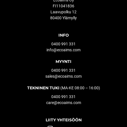
FI11041836
Laavupolku 12
80400 Ylämylly
INFO
0400 991 331
info@ecoaims.com
MYYNTI
0400 991 331
sales@ecoaims.com
TEKNINEN TUKI
(MA-KE 08:00 – 16:00)
0400 991 331
care@ecoaims.com
LIITY YHTEISÖÖN