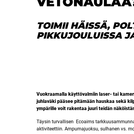
VETONAULAA
TOIMII HÄISSÄ, POL
PIKKUJOULUISSA J
Vuokraamalla käyttövalmiin laser- tai kame
juhlaväki pääsee pitämään hauskaa sekä kilp
ympärille voit rakentaa juuri teidän näköistä
Täysin turvallisen Ecoaims tarkkuusammunna
aktiviteettiin. Ampumajuoksu, sulhanen vs. mor