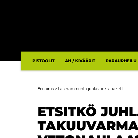
PISTOOLIT
AH / KIVÄÄRIT
PARAURHEILU
Ecoaims
>
Laserammunta juhlavuokrapaketit
ETSITKÖ JUHL
TAKUUVARM