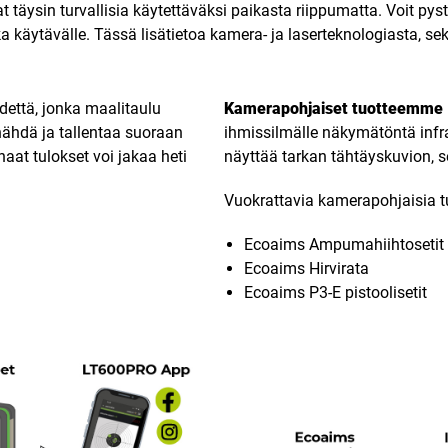
t täysin turvallisia käytettäväksi paikasta riippumatta. Voit py
ka käytävälle. Tässä lisätietoa kamera- ja laserteknologiasta, s
että, jonka maalitaulu
Kamerapohjaiset tuotteemme
nähdä ja tallentaa suoraan
ihmissilmälle näkymätöntä infr
aat tulokset voi jakaa heti
näyttää tarkan tähtäyskuvion,
Vuokrattavia kamerapohjaisia tu
Ecoaims Ampumahiihtosetit
Ecoaims Hirvirata
Ecoaims P3-E pistoolisetit