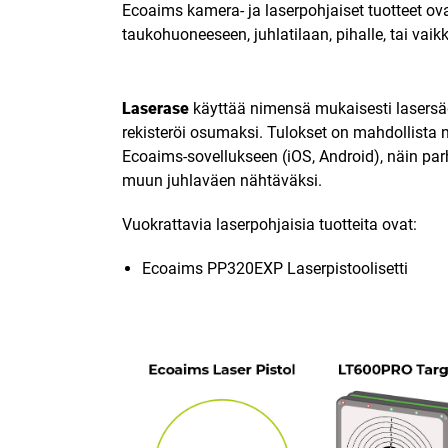
Ecoaims kamera- ja laserpohjaiset tuotteet ova
taukohuoneeseen, juhlatilaan, pihalle, tai vaik
Laserase
käyttää nimensä mukaisesti lasersäd
rekisteröi osumaksi. Tulokset on mahdollista 
Ecoaims-sovellukseen (iOS, Android), näin parh
muun juhlaväen nähtäväksi.
Vuokrattavia laserpohjaisia tuotteita ovat:
Ecoaims PP320EXP Laserpistoolisetti