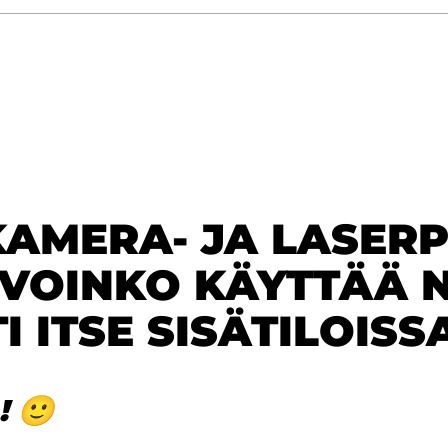
KAMERA- JA LASER
 VOINKO KÄYTTÄÄ N
I ITSE SISÄTILOISS
 🙂