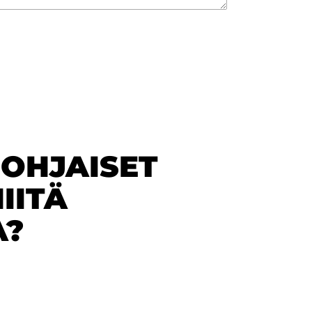
POHJAISET
IITÄ
A?