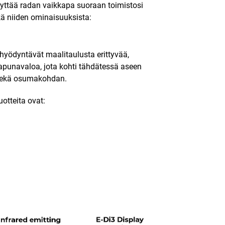
styttää radan vaikkapa suoraan toimistosi
ekä niiden ominaisuuksista:
hyödyntävät maalitaulusta erittyvää,
apunavaloa, jota kohti tähdätessä aseen
 sekä osumakohdan.
otteita ovat: