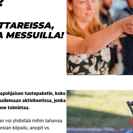
?
TTAREISSA,
A MESSUILLA!
rapohjaisen tuotepaketin, koko
ailemaan aktiviteetissa, jonka
nne toimintaa.
n voi yhdistää mihin tahansa
sian kilpailu, anopit vs.