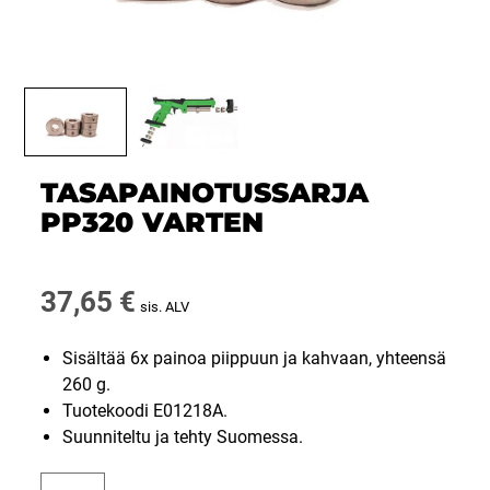
TASAPAINOTUSSARJA
PP320 VARTEN
37,65
€
sis. ALV
Sisältää 6x painoa piippuun ja kahvaan, yhteensä
260 g.
Tuotekoodi E01218A.
Suunniteltu ja tehty Suomessa.
Tasapainotussarja