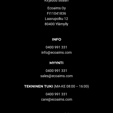
Kirjaudu sisään
Ecoaims Oy
FI11041836
Laavupolku 12
80400 Ylämylly
INFO
0400 991 331
info@ecoaims.com
MYYNTI
0400 991 331
sales@ecoaims.com
TEKNINEN TUKI
(MA-KE 08:00 – 16:00)
0400 991 331
care@ecoaims.com