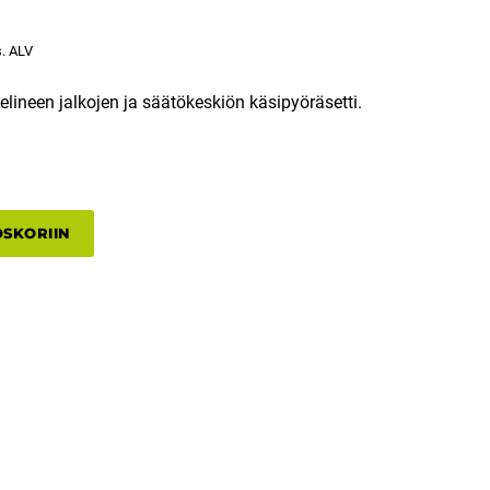
s. ALV
elineen jalkojen ja säätökeskiön käsipyöräsetti.
OSKORIIN