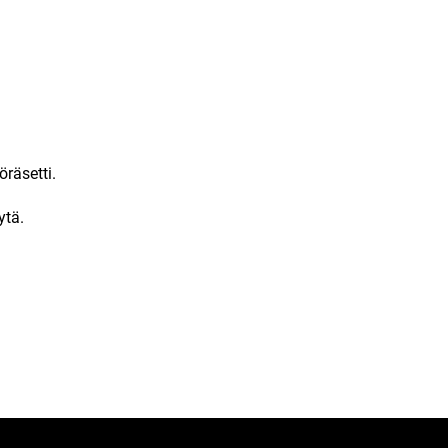
räsetti.
ytä.