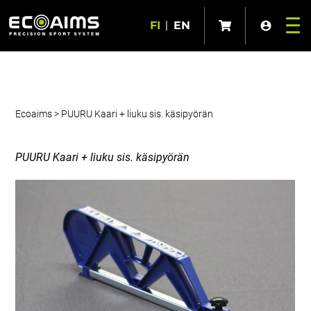
FI
|
EN
Ecoaims
>
PUURU Kaari + liuku sis. käsipyörän
PUURU Kaari + liuku sis. käsipyörän