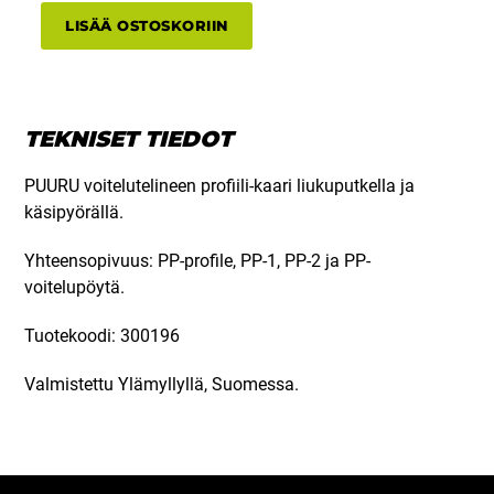
liuku
LISÄÄ OSTOSKORIIN
sis.
käsipyörän
määrä
TEKNISET TIEDOT
PUURU voitelutelineen profiili-kaari liukuputkella ja
käsipyörällä.
Yhteensopivuus: PP-profile, PP-1, PP-2 ja PP-
voitelupöytä.
Tuotekoodi: 300196
Valmistettu Ylämyllyllä, Suomessa.