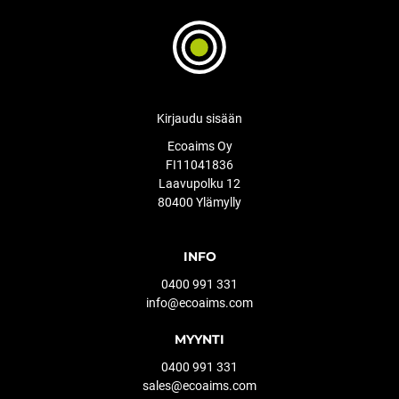
Kirjaudu sisään
Ecoaims Oy
FI11041836
Laavupolku 12
80400 Ylämylly
INFO
0400 991 331
info@ecoaims.com
MYYNTI
0400 991 331
sales@ecoaims.com