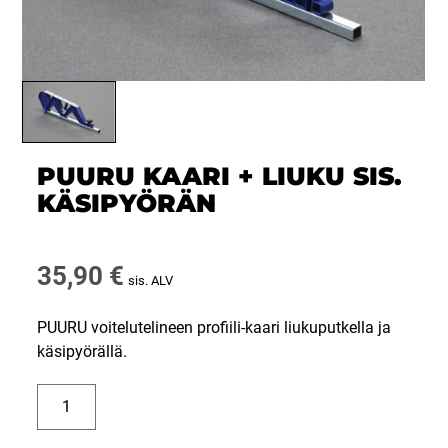
PUURU KAARI + LIUKU SIS.
KÄSIPYÖRÄN
35,90
€
sis. ALV
PUURU voitelutelineen profiili-kaari liukuputkella ja
käsipyörällä.
PUURU
Kaari
+