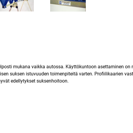
lposti mukana vaikka autossa. Käyttökuntoon asettaminen on nope
isen suksen istuvuuden toimenpiteitä varten. Profiilikaarien va
yvät edellytykset suksenhoitoon.