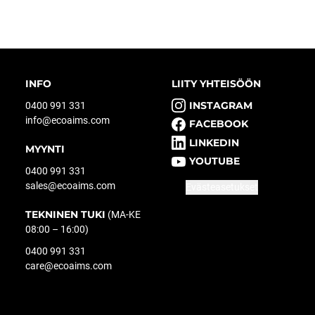
INFO
LIITY YHTEISÖÖN
INSTAGRAM
0400 991 331
info@ecoaims.com
FACEBOOK
LINKEDIN
MYYNTI
YOUTUBE
0400 991 331
sales@ecoaims.com
Evästeasetukset
TEKNINEN TUKI
(MA-KE
08:00 – 16:00)
0400 991 331
care@ecoaims.com