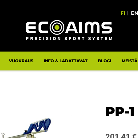
FI
|
E
VUOKRAUS
INFO & LADATTAVAT
BLOGI
MEISTÄ
PP-1
201,41
€