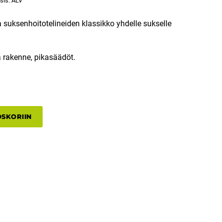
sis. ALV
 suksenhoitotelineiden klassikko yhdelle sukselle
 rakenne, pikasäädöt.
OSKORIIN