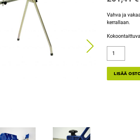
Vahva ja vakaa
kerrallaan.
Kokoontaittuva
PP-
1
voiteluteline
määrä
LISÄÄ OST