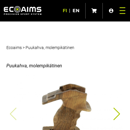
FI
|
EN
Ecoaims
>
Puukahva, molempikätinen
Puukahva, molempikätinen