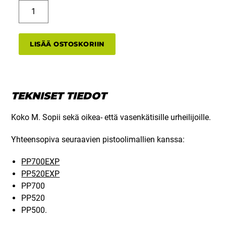
Puukahva,
molempikätinen
määrä
LISÄÄ OSTOSKORIIN
TEKNISET TIEDOT
Koko M. Sopii sekä oikea- että vasenkätisille urheilijoille.
Yhteensopiva seuraavien pistoolimallien kanssa:
PP700EXP
PP520EXP
PP700
PP520
PP500.