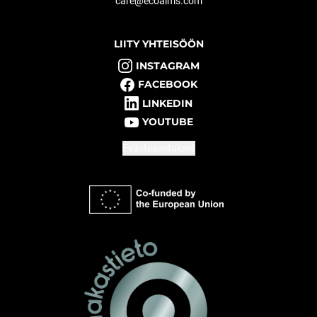
care@ecoaims.com
LIITY YHTEISÖÖN
INSTAGRAM
FACEBOOK
LINKEDIN
YOUTUBE
Evästeasetukset