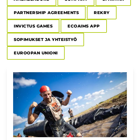
PARTNERSHIP AGREEMENTS
REKRY
INVICTUS GAMES
ECOAIMS APP
SOPIMUKSET JA YHTEISTYÖ
EUROOPAN UNIONI