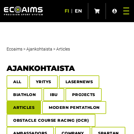
FI
|
EN
Ecoaims
>
Ajankohtaista
>
Articles
AJANKOHTAISTA
ALL
YRITYS
LASERNEWS
BIATHLON
IBU
PROJECTS
ARTICLES
MODERN PENTATHLON
OBSTACLE COURSE RACING (OCR)
AMBASSADORS
COMPANY
SPARTAN